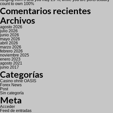
count to own 100%
Comentarios recientes
Archivos
agosto 2026
julio 2026
junio 2026
mayo 2026
abril 2026
marzo 2026
febrero 2026
noviembre 2025
enero 2023
agosto 2021
junio 2017
Categorías
Casino ohne OASIS
Forex News
Post
Sin categoría
Meta
Acceder
Feed de entradas