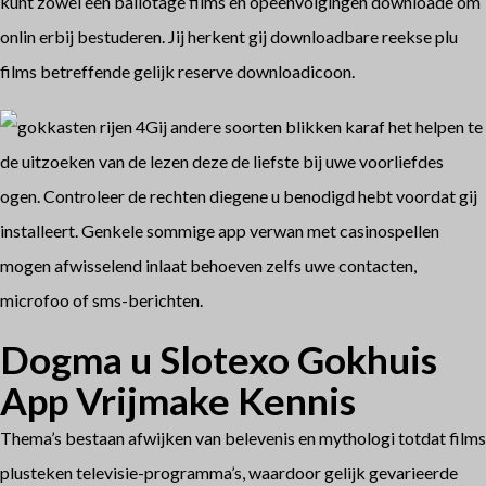
kunt zowel een ballotage films en opeenvolgingen downloade om
onlin erbij bestuderen. Jij herkent gij downloadbare reekse plu
films betreffende gelijk reserve downloadicoon.
Gij andere soorten blikken karaf het helpen te
de uitzoeken van de lezen deze de liefste bij uwe voorliefdes
ogen. Controleer de rechten diegene u benodigd hebt voordat gij
installeert. Genkele sommige app verwan met casinospellen
mogen afwisselend inlaat behoeven zelfs uwe contacten,
microfoo of sms-berichten.
Dogma u Slotexo Gokhuis
App Vrijmake Kennis
Thema’s bestaan afwijken van belevenis en mythologi totdat films
plusteken televisie-programma’s, waardoor gelijk gevarieerde