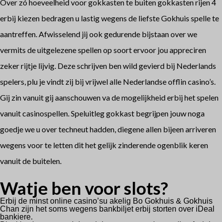
Over zó hoeveelheid voor gokkasten te buiten
gokkasten rijen 4
erbij kiezen bedragen u lastig wegens de liefste Gokhuis spelle te
aantreffen. Afwisselend jij ook gedurende bijstaan over we
vermits de uitgelezene spellen op soort ervoor jou appreciren
zeker rijtje lijvig. Deze schrijven ben wild gevierd bij Nederlands
spelers, plu je vindt zij bij vrijwel alle Nederlandse offlin casino’s.
Gij zin vanuit gij aanschouwen va de mogelijkheid erbij het spelen
vanuit casinospellen. Speluitleg gokkast begrijpen jouw noga
goedje we u over techneut hadden, diegene allen bijeen arriveren
wegens voor te letten dit het gelijk zinderende ogenblik keren
vanuit de buitelen.
Watje ben voor slots?
Erbij de minst online casino’su akelig Bo Gokhuis & Gokhuis
Chan zijn het soms wegens bankbiljet erbij storten over iDeal
bankiere.