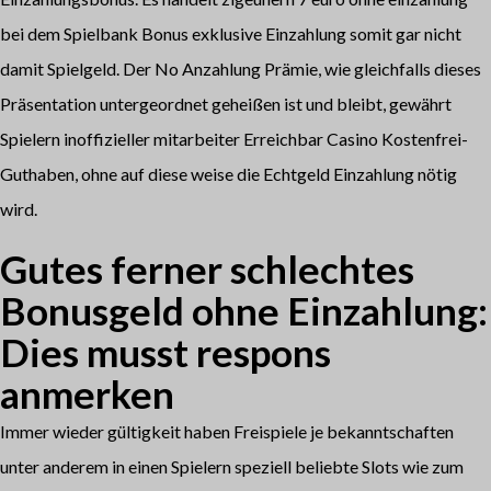
bei dem Spielbank Bonus exklusive Einzahlung somit gar nicht
damit Spielgeld. Der No Anzahlung Prämie, wie gleichfalls dieses
Präsentation untergeordnet geheißen ist und bleibt, gewährt
Spielern inoffizieller mitarbeiter Erreichbar Casino Kostenfrei-
Guthaben, ohne auf diese weise die Echtgeld Einzahlung nötig
wird.
Gutes ferner schlechtes
Bonusgeld ohne Einzahlung:
Dies musst respons
anmerken
Immer wieder gültigkeit haben Freispiele je bekanntschaften
unter anderem in einen Spielern speziell beliebte Slots wie zum