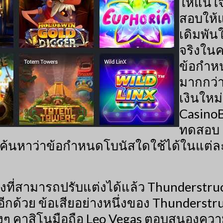
ให้แน่ใ
สอบให้แ
เดิมพัน
จริงใน
ข้อกำห
มากกว่
เงินใหม
CasinoB
ทดสอบ 
 ค้นหาว่าข้อกำหนดโบนัสใดใช้ได้ในแต่ล
ที่สามารถปรับแต่งได้แล้ว Thunderstruc
ด้วย ข้อเสียอย่างหนึ่งของ Thunderstruck
ีพจริงๆ คาสิโนมือถือ Leo Vegas ตอบสน