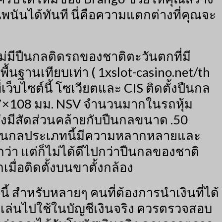
ันได้ทันที นี่คือความแตกต่างที่คุณจะ
ม่มีปืนกลติดรถของชาติตะวันตกที่มี
ื้นฐานเทียบเท่า (
1xslot-casino.net/th
เว็บไซต์นี้
โซเวียตและ CIS ติดตั้งปืนกล
7×108 มม. NSV จำนวนมากในรถหุ้ม
ึ่งมีสัดส่วนคล้ายกับปืนกลขนาด .50
ืนกลประเภทนี้มีความหลากหลายและ
ว่า แต่ก็ไม่ได้ดีไปกว่าปืนกลของชาติ
เมื่อติดตั้งบนขาตั้งกล้อง
ุนี้ สำหรับหลายๆ คนที่ต้องการนำเงินที่ได้
เล่นไปใช้ในบัญชีเงินจริง ควรตรวจสอบ