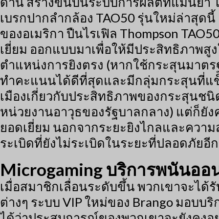
ด้าน สร้างขึ้นบนระบบการผลิตที่แม่นยำ โ
เบรกปากลำกล้อง TAO50 รุ่นใหม่ล่าสุดนี้
ของอเมริกา ปืนไรเฟิล Thompson TAO50 ร
เยี่ยม ออกแบบมาเพื่อให้มีประสิทธิภาพสู
ตำแหน่งการยิงตรง (หากใช้กระสุนมาตรฐา
ทำคะแนนได้ดีที่สุดและมีกลุ่มกระสุนที่
เมืองเกี่ยวกับประสิทธิภาพของกระสุนชนิด
หน่วยงานอาวุธของรัฐบาลกลาง) แต่ก็ยังค
ยอดเยี่ยม นอกจากระยะยิงไกลและความสาม
ระเบิดที่ยังไม่ระเบิดในระยะที่ปลอดภัยอี
Microgaming บริการพนันออน
เมื่อสมาชิกเลื่อนระดับขึ้น พวกเขาจะได้ร
ต่างๆ ระบบ VIP ใหม่ของ Brango มอบบริ
ได้ว่าประสบการณ์ของพวกเขาจะยังคงอยู่