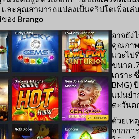
และคุณสามารถแปลงเป็นคริปโตเพื่อเล่นพน
่ของ Brango
อาจยังไ
คุณภาพพ
แวะไปที่
ขนาด .
เกราะ ซ
BMG) ป
แม่นยำก
ตะวันตก
ด้วยเหต
จากการ