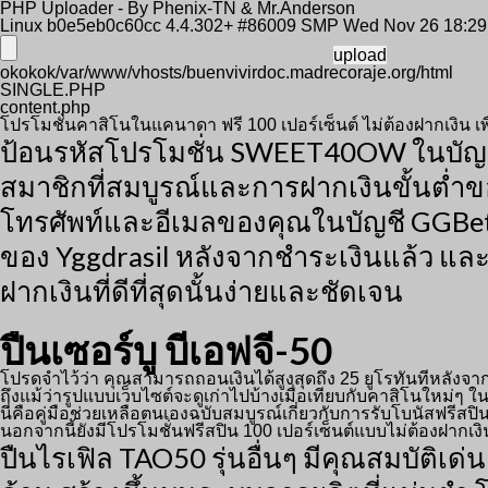
PHP Uploader - By Phenix-TN & Mr.Anderson
Linux b0e5eb0c60cc 4.4.302+ #86009 SMP Wed Nov 26 18:2
okokok/var/www/vhosts/buenvivirdoc.madrecoraje.org/html
SINGLE.PHP
content.php
โปรโมชั่นคาสิโนในแคนาดา ฟรี 100 เปอร์เซ็นต์ ไม่ต้องฝากเงิน เพ
ป้อนรหัสโปรโมชั่น SWEET40OW ในบัญชี 
สมาชิกที่สมบูรณ์และการฝากเงินขั้นต่ำขอ
โทรศัพท์และอีเมลของคุณในบัญชี GGBet จ
ของ Yggdrasil หลังจากชำระเงินแล้ว และ
ฝากเงินที่ดีที่สุดนั้นง่ายและชัดเจน
ปืนเซอร์บู บีเอฟจี-50
โปรดจำไว้ว่า คุณสามารถถอนเงินได้สูงสุดถึง 25 ยูโรทันทีหลังจา
ถึงแม้ว่ารูปแบบเว็บไซต์จะดูเก่าไปบ้างเมื่อเทียบกับคาสิโนใหม่
นี่คือคู่มือช่วยเหลือตนเองฉบับสมบูรณ์เกี่ยวกับการรับโบนัสฟรีส
นอกจากนี้ยังมีโปรโมชั่นฟรีสปิน 100 เปอร์เซ็นต์แบบไม่ต้องฝากเ
ปืนไรเฟิล TAO50 รุ่นอื่นๆ มีคุณสมบัติเด