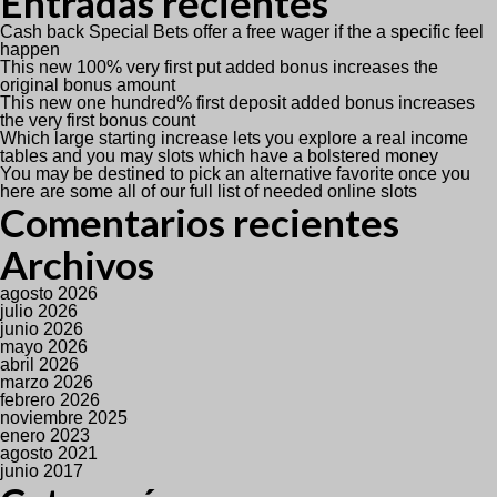
Entradas recientes
Cash back Special Bets offer a free wager if the a specific feel
happen
This new 100% very first put added bonus increases the
original bonus amount
This new one hundred% first deposit added bonus increases
the very first bonus count
Which large starting increase lets you explore a real income
tables and you may slots which have a bolstered money
You may be destined to pick an alternative favorite once you
here are some all of our full list of needed online slots
Comentarios recientes
Archivos
agosto 2026
julio 2026
junio 2026
mayo 2026
abril 2026
marzo 2026
febrero 2026
noviembre 2025
enero 2023
agosto 2021
junio 2017