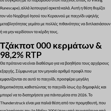
Runescape), αλλά λειτουργεί αρκετά καλά.
Αυτή η θέση θυμίζει
τον νέο Νορβηγό Ιησού του Κεραυνού με παιχνίδι υψηλής
μεταβλητότητας γεμάτο με πολλές πιθανότητες να διπλασιάσουν
ή να μην κερδίσουν τα κέρδη τους.
Τζάκποτ 000 κερμάτων &
98,2% RTP
Θα πρότεινα να είναι διαθέσιμο για να βοηθήσει τους αρχάριους
εξαρχής. Σύμφωνα με τον μηνιαίο αριθμό προφίλ που
εμφανίζονται σε αυτό το παιχνίδι, προσφέρει μεγάλη
δημοτικότητα, καθιστώντας το παιχνίδι ίσως όχι δημοφιλές και
μπορεί να το διατηρήσετε για πάντα μέσα στο 2026. Το
Thunderstruck είναι μια παλιά θέση από τον προμηθευτή, που
κυκλοφόρησε την 1η Μαΐου 2004 (πριν από περισσότερα από