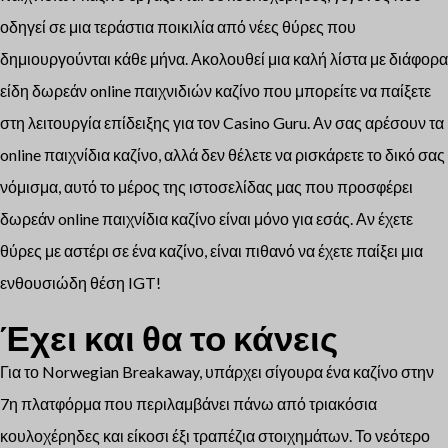
οδηγεί σε μια τεράστια ποικιλία από νέες θύρες που
δημιουργούνται κάθε μήνα. Ακολουθεί μια καλή λίστα με διάφορα
είδη δωρεάν online παιχνιδιών καζίνο που μπορείτε να παίξετε
στη λειτουργία επίδειξης για τον Casino Guru. Αν σας αρέσουν τα
online παιχνίδια καζίνο, αλλά δεν θέλετε να ρισκάρετε το δικό σας
νόμισμα, αυτό το μέρος της ιστοσελίδας μας που προσφέρει
δωρεάν online παιχνίδια καζίνο είναι μόνο για εσάς. Αν έχετε
θύρες με αστέρι σε ένα καζίνο, είναι πιθανό να έχετε παίξει μια
ενθουσιώδη θέση IGT!
Έχει και θα το κάνεις
Για το Norwegian Breakaway, υπάρχει σίγουρα ένα καζίνο στην
7η πλατφόρμα που περιλαμβάνει πάνω από τριακόσια
κουλοχέρηδες και είκοσι έξι τραπέζια στοιχημάτων. Το νεότερο