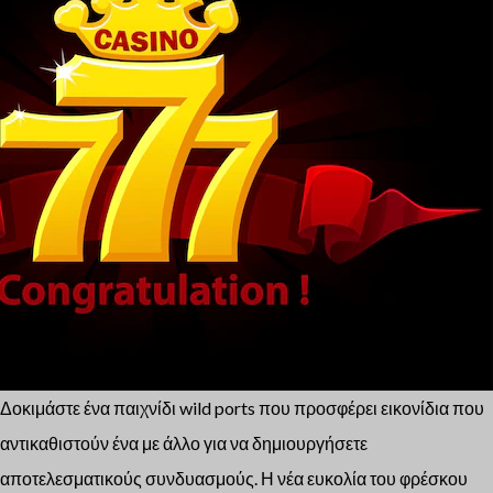
Δοκιμάστε ένα παιχνίδι wild ports που προσφέρει εικονίδια που
αντικαθιστούν ένα με άλλο για να δημιουργήσετε
αποτελεσματικούς συνδυασμούς. Η νέα ευκολία του φρέσκου