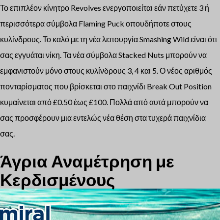
Το επιπλέον κίνητρο Revolves ενεργοποιείται εάν πετύχετε 3 ή
περισσότερα σύμβολα Flaming Puck οπουδήποτε στους
κυλίνδρους. Το καλό με τη νέα λειτουργία Smashing Wild είναι ότι
σας εγγυάται νίκη. Τα νέα σύμβολα Stacked Nuts μπορούν να
εμφανιστούν μόνο στους κυλίνδρους 3, 4 και 5. Ο νέος αριθμός
πονταρίσματος που βρίσκεται στο παιχνίδι Break Out Position
κυμαίνεται από £0.50 έως £100. Πολλά από αυτά μπορούν να
σας προσφέρουν μια εντελώς νέα θέση στα τυχερά παιχνίδια
σας.
Άγρια Αναμέτρηση με
Κερδισμένους