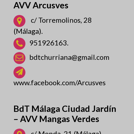
AVV Arcusves
c/ Torremolinos, 28
(Málaga).
951926163.
bdtchurriana@gmail.com
www.facebook.com/Arcusves
BdT Málaga Ciudad Jardín
– AVV Mangas Verdes
c/ Monda, 21 (Málaga).