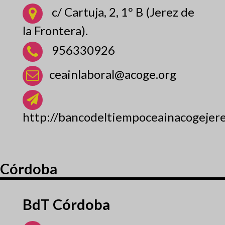
c/ Cartuja, 2, 1º B (Jerez de
la Frontera).
956330926
ceainlaboral@acoge.org
http://bancodeltiempoceainacogejere
Córdoba
BdT Córdoba