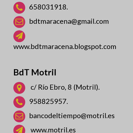
658031918.
bdtmaracena@gmail.com
www.bdtmaracena.blogspot.com
BdT Motril
c/ Río Ebro, 8 (Motril).
958825957.
bancodeltiempo@motril.es
www.motril.es