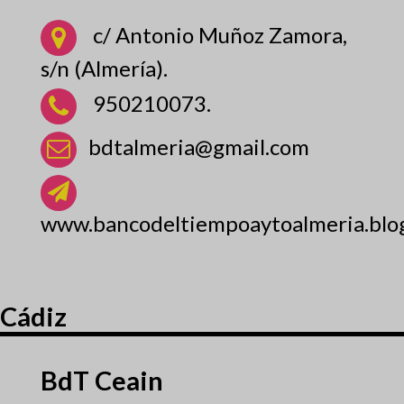
c/ Antonio Muñoz Zamora,
s/n (Almería).
950210073.
bdtalmeria@gmail.com
www.bancodeltiempoaytoalmeria.blo
Cádiz
BdT Ceain